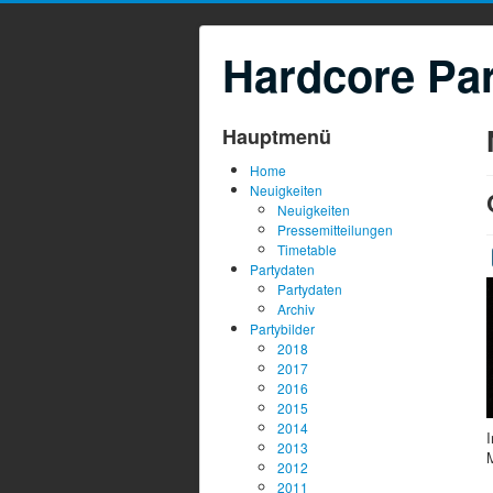
Hardcore Par
Hauptmenü
Home
Neuigkeiten
Neuigkeiten
Pressemitteilungen
Timetable
Partydaten
Partydaten
Archiv
Partybilder
2018
2017
2016
2015
2014
I
2013
M
2012
2011