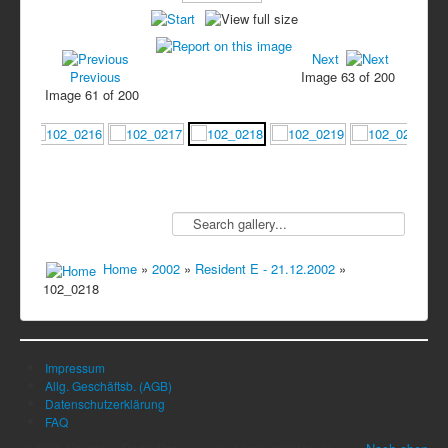
Next
Previous
Image 63 of 200
Image 61 of 200
Home
»
2002
»
Resident E - 21.12.2002
»
102_0218
Impressum
Allg. Geschäftsb. (AGB)
Datenschutzerklärung
FAQ