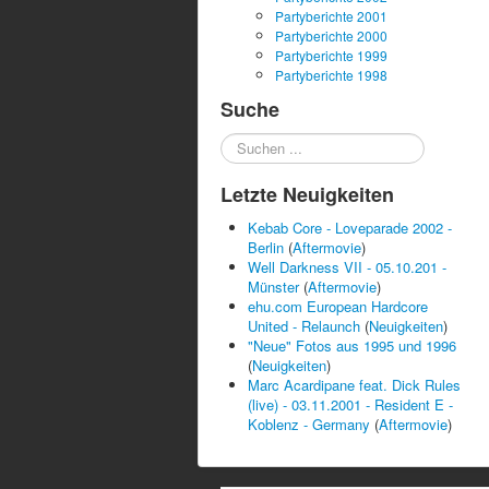
Partyberichte 2001
Partyberichte 2000
Partyberichte 1999
Partyberichte 1998
Suche
Suchen
...
Letzte Neuigkeiten
Kebab Core - Loveparade 2002 -
Berlin
(
Aftermovie
)
Well Darkness VII - 05.10.201 -
Münster
(
Aftermovie
)
ehu.com European Hardcore
United - Relaunch
(
Neuigkeiten
)
"Neue" Fotos aus 1995 und 1996
(
Neuigkeiten
)
Marc Acardipane feat. Dick Rules
(live) - 03.11.2001 - Resident E -
Koblenz - Germany
(
Aftermovie
)