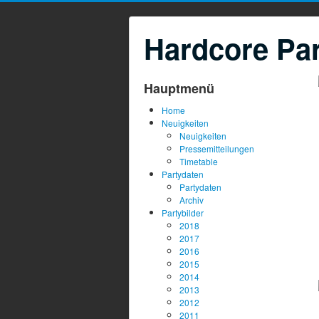
Hardcore Par
Hauptmenü
Home
Neuigkeiten
Neuigkeiten
Pressemitteilungen
Timetable
Partydaten
Partydaten
Archiv
Partybilder
2018
2017
2016
2015
2014
2013
2012
2011