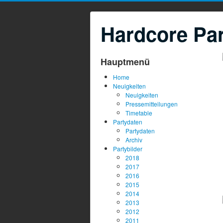
Hardcore Par
Hauptmenü
Home
Neuigkeiten
Neuigkeiten
Pressemitteilungen
Timetable
Partydaten
Partydaten
Archiv
Partybilder
2018
2017
2016
2015
2014
2013
2012
2011