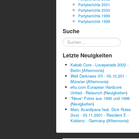
Partyberichte 2001
Partyberichte 2000
Partyberichte 1999
Partyberichte 1998
Suche
Suchen
...
Letzte Neuigkeiten
Kebab Core - Loveparade 2002 -
Berlin
(
Aftermovie
)
Well Darkness VII - 05.10.201 -
Münster
(
Aftermovie
)
ehu.com European Hardcore
United - Relaunch
(
Neuigkeiten
)
"Neue" Fotos aus 1995 und 1996
(
Neuigkeiten
)
Marc Acardipane feat. Dick Rules
(live) - 03.11.2001 - Resident E -
Koblenz - Germany
(
Aftermovie
)