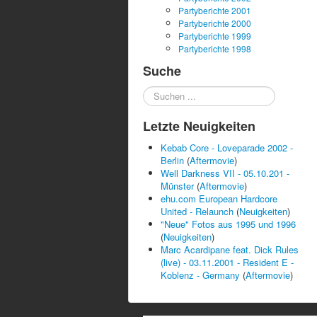
Partyberichte 2001
Partyberichte 2000
Partyberichte 1999
Partyberichte 1998
Suche
Suchen
...
Letzte Neuigkeiten
Kebab Core - Loveparade 2002 -
Berlin
(
Aftermovie
)
Well Darkness VII - 05.10.201 -
Münster
(
Aftermovie
)
ehu.com European Hardcore
United - Relaunch
(
Neuigkeiten
)
"Neue" Fotos aus 1995 und 1996
(
Neuigkeiten
)
Marc Acardipane feat. Dick Rules
(live) - 03.11.2001 - Resident E -
Koblenz - Germany
(
Aftermovie
)