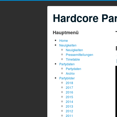
Hardcore Par
Hauptmenü
Home
Neuigkeiten
Neuigkeiten
Pressemitteilungen
Timetable
Partydaten
Partydaten
Archiv
Partybilder
2018
2017
2016
2015
2014
2013
2012
2011