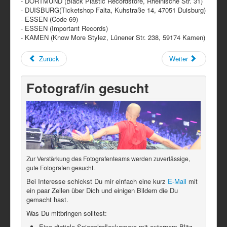
- DORTMUND (Black Plastic Recordstore, Rheinische Str. 31)
- DUISBURG(Ticketshop Falta, Kuhstraße 14, 47051 Duisburg)
- ESSEN (Code 69)
- ESSEN (Important Records)
- KAMEN (Know More Stylez, Lünener Str. 238, 59174 Kamen)
Zurück
Weiter
Fotograf/in gesucht
Zur Verstärkung des Fotografenteams werden zuverlässige,
gute Fotografen gesucht.
Bei Interesse schickst Du mir einfach eine kurz
E-Mail
mit
ein paar Zeilen über Dich und einigen Bildern die Du
gemacht hast.
Was Du mitbringen solltest:
Eine digitale Spiegelreflexkamera mit externem Blitz