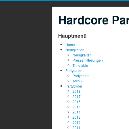
Hardcore Par
Hauptmenü
Home
Neuigkeiten
Neuigkeiten
Pressemitteilungen
Timetable
Partydaten
Partydaten
Archiv
Partybilder
2018
2017
2016
2015
2014
2013
2012
2011