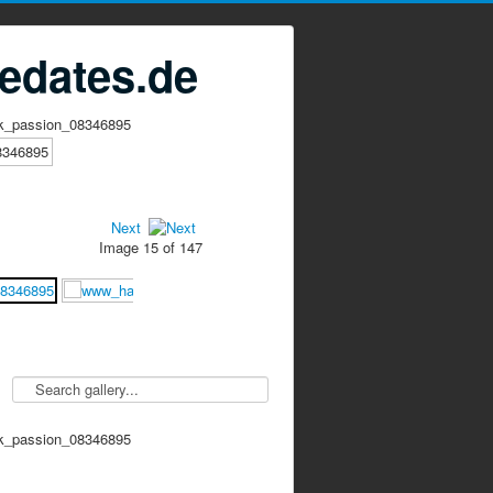
edates.de
k_passion_08346895
Next
Image 15 of 147
k_passion_08346895