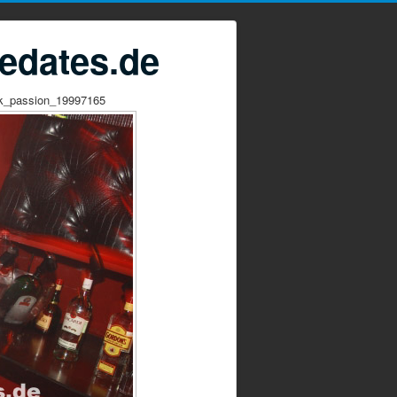
edates.de
k_passion_19997165