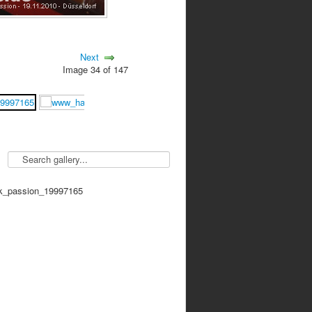
Next
Image 34 of 147
k_passion_19997165