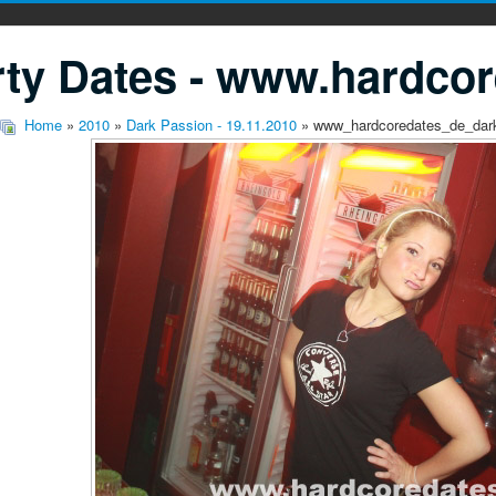
ty Dates - www.hardcor
Home
»
2010
»
Dark Passion - 19.11.2010
» www_hardcoredates_de_dar