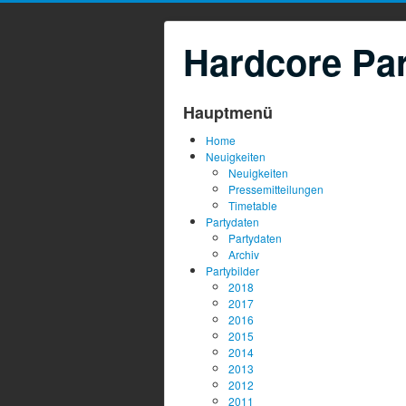
Hardcore Par
Hauptmenü
Home
Neuigkeiten
Neuigkeiten
Pressemitteilungen
Timetable
Partydaten
Partydaten
Archiv
Partybilder
2018
2017
2016
2015
2014
2013
2012
2011