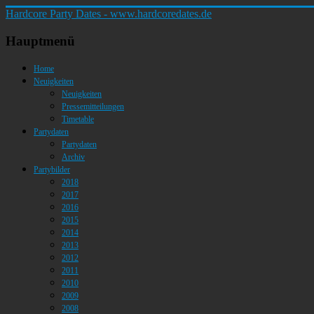
Hardcore Party Dates - www.hardcoredates.de
Hauptmenü
Home
Neuigkeiten
Neuigkeiten
Pressemitteilungen
Timetable
Partydaten
Partydaten
Archiv
Partybilder
2018
2017
2016
2015
2014
2013
2012
2011
2010
2009
2008