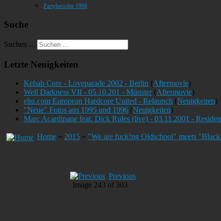
Partyberichte 1998
Suche
Suchen ...
Letzte Neuigkeiten
Kebab Core - Loveparade 2002 - Berlin
(
Aftermovie
)
Well Darkness VII - 05.10.201 - Münster
(
Aftermovie
)
ehu.com European Hardcore United - Relaunch
(
Neuigkeiten
)
"Neue" Fotos aus 1995 und 1996
(
Neuigkeiten
)
Marc Acardipane feat. Dick Rules (live) - 03.11.2001 - Reside
Home
»
2015
»
"We are fuck!ng Oldschool" meets "Blackl
Previous
Image 243 of 303