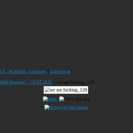
nt E - Koblenz - Germany
(
Aftermovie
)
ight Maniacs" - 10.07.2015
» we are fucking_128