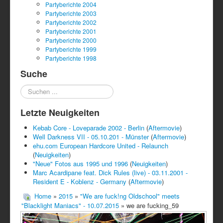
Partyberichte 2004
Partyberichte 2003
Partyberichte 2002
Partyberichte 2001
Partyberichte 2000
Partyberichte 1999
Partyberichte 1998
Suche
Suchen
...
Letzte Neuigkeiten
Kebab Core - Loveparade 2002 - Berlin
(
Aftermovie
)
Well Darkness VII - 05.10.201 - Münster
(
Aftermovie
)
ehu.com European Hardcore United - Relaunch
(
Neuigkeiten
)
"Neue" Fotos aus 1995 und 1996
(
Neuigkeiten
)
Marc Acardipane feat. Dick Rules (live) - 03.11.2001 -
Resident E - Koblenz - Germany
(
Aftermovie
)
Home
»
2015
»
"We are fuck!ng Oldschool" meets
"Blacklight Maniacs" - 10.07.2015
» we are fucking_59