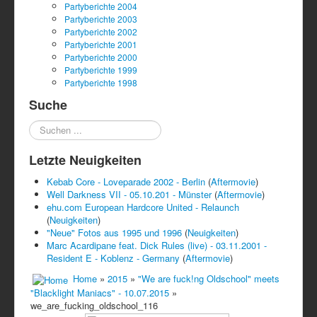
Partyberichte 2004
Partyberichte 2003
Partyberichte 2002
Partyberichte 2001
Partyberichte 2000
Partyberichte 1999
Partyberichte 1998
Suche
Suchen
...
Letzte Neuigkeiten
Kebab Core - Loveparade 2002 - Berlin
(
Aftermovie
)
Well Darkness VII - 05.10.201 - Münster
(
Aftermovie
)
ehu.com European Hardcore United - Relaunch
(
Neuigkeiten
)
"Neue" Fotos aus 1995 und 1996
(
Neuigkeiten
)
Marc Acardipane feat. Dick Rules (live) - 03.11.2001 -
Resident E - Koblenz - Germany
(
Aftermovie
)
Home
»
2015
»
"We are fuck!ng Oldschool" meets
"Blacklight Maniacs" - 10.07.2015
»
we_are_fucking_oldschool_116