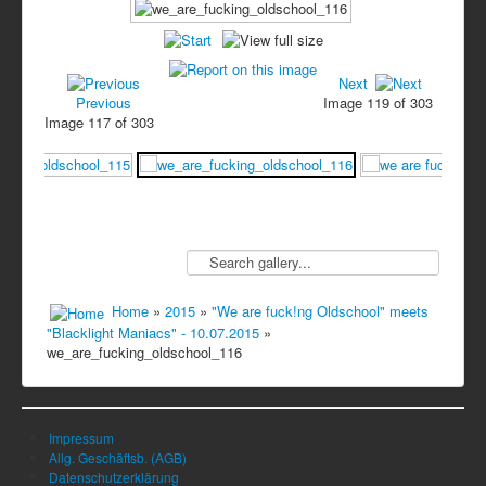
Next
Previous
Image 119 of 303
Image 117 of 303
Home
»
2015
»
"We are fuck!ng Oldschool" meets
"Blacklight Maniacs" - 10.07.2015
»
we_are_fucking_oldschool_116
Impressum
Allg. Geschäftsb. (AGB)
Datenschutzerklärung