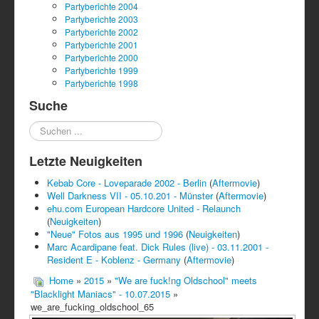
Partyberichte 2004
Partyberichte 2003
Partyberichte 2002
Partyberichte 2001
Partyberichte 2000
Partyberichte 1999
Partyberichte 1998
Suche
Suchen
...
Letzte Neuigkeiten
Kebab Core - Loveparade 2002 - Berlin
(
Aftermovie
)
Well Darkness VII - 05.10.201 - Münster
(
Aftermovie
)
ehu.com European Hardcore United - Relaunch
(
Neuigkeiten
)
"Neue" Fotos aus 1995 und 1996
(
Neuigkeiten
)
Marc Acardipane feat. Dick Rules (live) - 03.11.2001 -
Resident E - Koblenz - Germany
(
Aftermovie
)
Home
»
2015
»
"We are fuck!ng Oldschool" meets
"Blacklight Maniacs" - 10.07.2015
»
we_are_fucking_oldschool_65