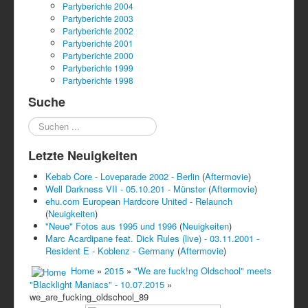
Partyberichte 2004
Partyberichte 2003
Partyberichte 2002
Partyberichte 2001
Partyberichte 2000
Partyberichte 1999
Partyberichte 1998
Suche
Suchen
...
Letzte Neuigkeiten
Kebab Core - Loveparade 2002 - Berlin
(
Aftermovie
)
Well Darkness VII - 05.10.201 - Münster
(
Aftermovie
)
ehu.com European Hardcore United - Relaunch
(
Neuigkeiten
)
"Neue" Fotos aus 1995 und 1996
(
Neuigkeiten
)
Marc Acardipane feat. Dick Rules (live) - 03.11.2001 -
Resident E - Koblenz - Germany
(
Aftermovie
)
Home
»
2015
»
"We are fuck!ng Oldschool" meets
"Blacklight Maniacs" - 10.07.2015
»
we_are_fucking_oldschool_89