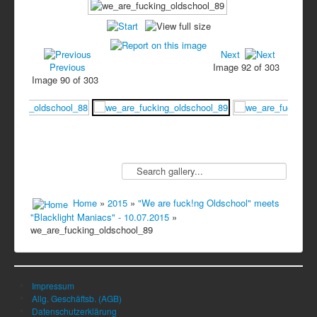
Next
Previous
Image 92 of 303
Image 90 of 303
Home
»
2015
»
"We are fuck!ng Oldschool" meets
"Blacklight Maniacs" - 10.07.2015
»
we_are_fucking_oldschool_89
Impressum
Allg. Geschäftsb. (AGB)
Datenschutzerklärung