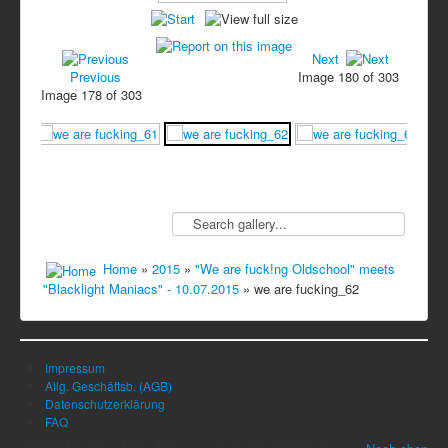
Next
Previous
Image 180 of 303
Image 178 of 303
Home
»
2015
»
"We are fuck!ng Oldschool" meets
"Blacklight Maniacs" - 10.07.2015
» we are fucking_62
Impressum
Allg. Geschäftsb. (AGB)
Datenschutzerklärung
FAQ