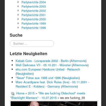
Partyberichte 2004
Partyberichte 2003
Partyberichte 2002
Partyberichte 2001
Partyberichte 2000
Partyberichte 1999
Partyberichte 1998
Suche
Suchen
...
Letzte Neuigkeiten
Kebab Core - Loveparade 2002 - Berlin
(
Aftermovie
)
Well Darkness VII - 05.10.201 - Münster
(
Aftermovie
)
ehu.com European Hardcore United - Relaunch
(
Neuigkeiten
)
"Neue" Fotos aus 1995 und 1996
(
Neuigkeiten
)
Marc Acardipane feat. Dick Rules (live) - 03.11.2001 -
Resident E - Koblenz - Germany
(
Aftermovie
)
Home
»
2015
»
"We are fuck!ng Oldschool" meets
"Blacklight Maniacs" - 10.07.2015
» we are fucking_55