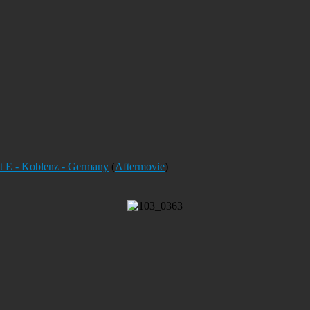
nt E - Koblenz - Germany
(
Aftermovie
)