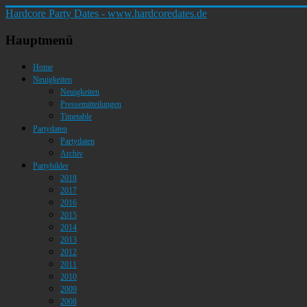
Hardcore Party Dates - www.hardcoredates.de
Hauptmenü
Home
Neuigkeiten
Neuigkeiten
Pressemitteilungen
Timetable
Partydaten
Partydaten
Archiv
Partybilder
2018
2017
2016
2015
2014
2013
2012
2011
2010
2009
2008