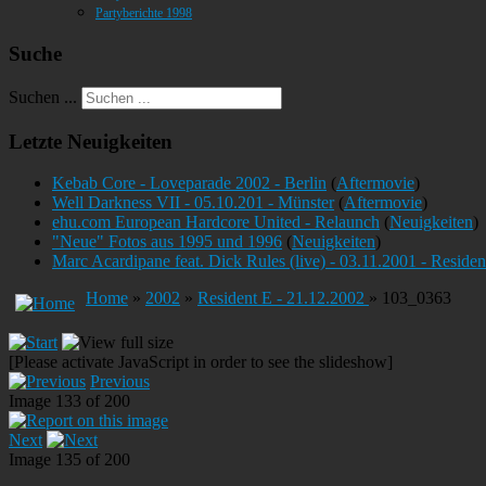
Partyberichte 1998
Suche
Suchen ...
Letzte Neuigkeiten
Kebab Core - Loveparade 2002 - Berlin
(
Aftermovie
)
Well Darkness VII - 05.10.201 - Münster
(
Aftermovie
)
ehu.com European Hardcore United - Relaunch
(
Neuigkeiten
)
"Neue" Fotos aus 1995 und 1996
(
Neuigkeiten
)
Marc Acardipane feat. Dick Rules (live) - 03.11.2001 - Reside
Home
»
2002
»
Resident E - 21.12.2002
» 103_0363
[Please activate JavaScript in order to see the slideshow]
Previous
Image 133 of 200
Next
Image 135 of 200