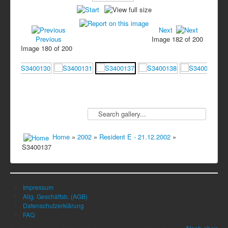
Next
Previous
Image 182 of 200
Image 180 of 200
Home
»
2002
»
Resident E - 21.12.2002
»
S3400137
Impressum
Allg. Geschäftsb. (AGB)
Datenschutzerklärung
FAQ